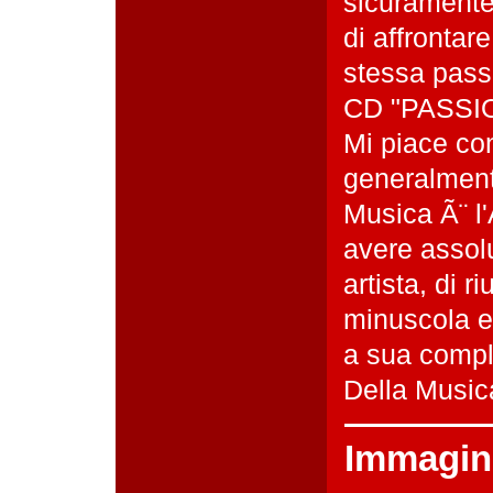
sicuramente
di affrontar
stessa passi
CD "PASSIO
Mi piace co
generalmente
Musica Ã¨ l'
avere assol
artista, di 
minuscola e
a sua compl
Della Music
Immagin