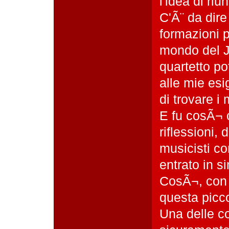
l'idea di ri
C'Ã¨ da dire
formazioni p
mondo del J
quartetto po
alle mie esi
di trovare i 
E fu cosÃ¬ c
riflessioni, 
musicisti con
entrato in si
CosÃ¬, con 
questa picc
Una delle c