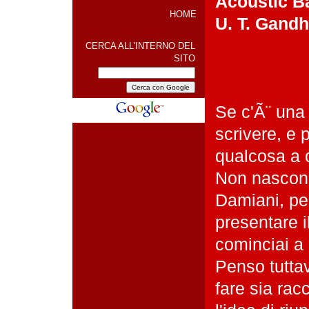
Acoustic B
HOME
U. T. Gandh
CERCA ALL'INTERNO DEL
SITO
Se c'Ã¨ una 
scrivere, e 
qualcosa a 
Non nascon
Damiani, per
presentare i
cominciai a 
Penso tutta
fare sia rac